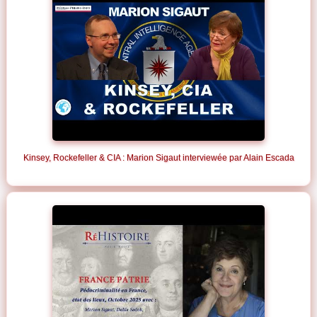
Kinsey, Rockefeller & CIA : Marion Sigaut interviewée par Alain Escada