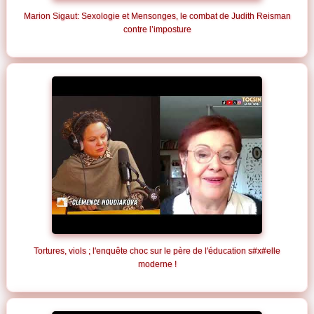
Marion Sigaut: Sexologie et Mensonges, le combat de Judith Reisman
contre l’imposture
Tortures, viols ; l'enquête choc sur le père de l'éducation s#x#elle
moderne !