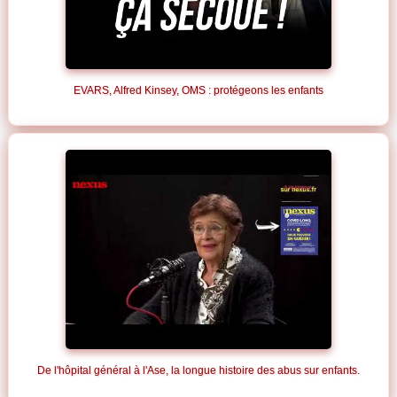
EVARS, Alfred Kinsey, OMS : protégeons les enfants
De l'hôpital général à l'Ase, la longue histoire des abus sur enfants.