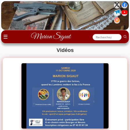
Marion Sigaut
☰
Vidéos