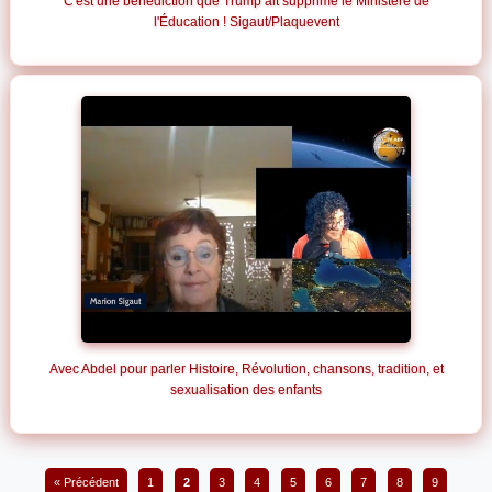
C'est une bénédiction que Trump ait supprimé le Ministère de
l'Éducation ! Sigaut/Plaquevent
Avec Abdel pour parler Histoire, Révolution, chansons, tradition, et
sexualisation des enfants
« Précédent
1
2
3
4
5
6
7
8
9