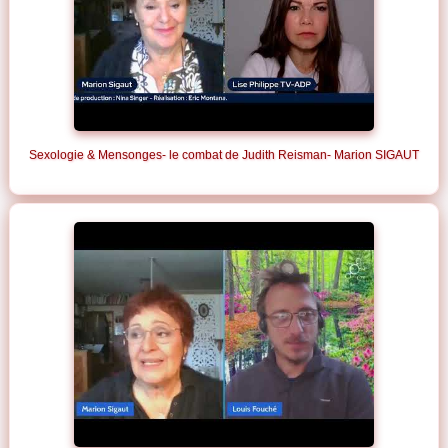
Sexologie & Mensonges- le combat de Judith Reisman- Marion SIGAUT