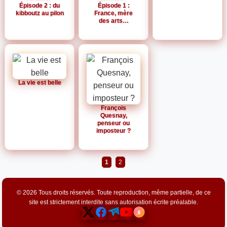
Épisode 2 : du
Épisode 1 :
kibboutz au pilon
France, mère
des arts…
La vie est belle
François
Quesnay,
penseur ou
imposteur ?
1
2
© 2026 Tous droits réservés. Toute reproduction, même partielle, de ce
site est strictement interdite sans autorisation écrite préalable.