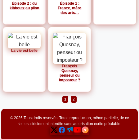
Épisode 2 : du
Épisode 1 :
kibboutz au pilon
France, mère
des arts…
La vie est belle
François
Quesnay,
penseur ou
imposteur ?
1
2
© 2026 Tous droits réservés. Toute reproduction, même partielle, de ce
site est strictement interdite sans autorisation écrite préalable.